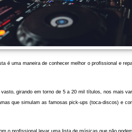
esta é uma maneira de conhecer melhor o profissional e re
sto, girando em torno de 5 a 20 mil títulos, nos mais va
amas que simulam as famosas pick-ups (toca-discos) e c
om o profissional levar uma lista de músicas que não pode