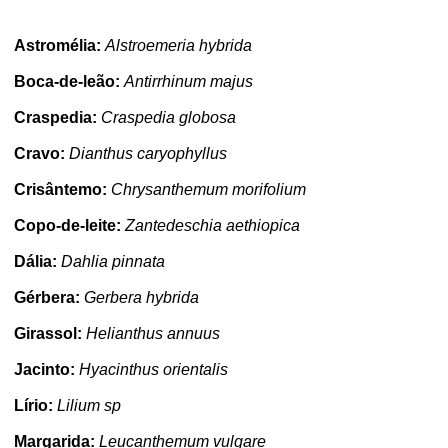
Astromélia:
Alstroemeria hybrida
Boca-de-leão:
Antirrhinum majus
Craspedia:
Craspedia globosa
Cravo:
Dianthus caryophyllus
Crisântemo:
Chrysanthemum morifolium
Copo-de-leite:
Zantedeschia aethiopica
Dália:
Dahlia pinnata
Gérbera:
Gerbera hybrida
Girassol:
Helianthus annuus
Jacinto:
Hyacinthus orientalis
Lírio:
Lilium sp
Margarida:
Leucanthemum vulgare