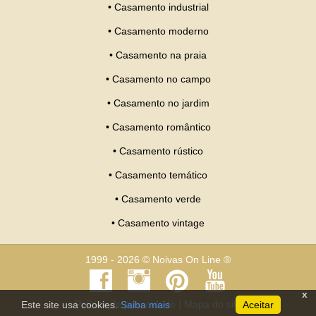
•
Casamento industrial
•
Casamento moderno
•
Casamento na praia
•
Casamento no campo
•
Casamento no jardim
•
Casamento romântico
•
Casamento rústico
•
Casamento temático
•
Casamento verde
•
Casamento vintage
1999 - 2026 © Noivas On Line ®
x
Política de privacidade
|
Mapa do site
Este site usa cookies.
Saiba mais
Aceitar